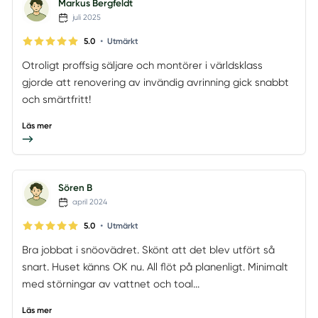
Markus Bergfeldt
juli 2025
•
5.0
Utmärkt
Otroligt proffsig säljare och montörer i världsklass
gjorde att renovering av invändig avrinning gick snabbt
och smärtfritt!
Läs mer
Sören B
april 2024
•
5.0
Utmärkt
Bra jobbat i snöovädret. Skönt att det blev utfört så
snart. Huset känns OK nu. All flöt på planenligt. Minimalt
med störningar av vattnet och toal...
Läs mer