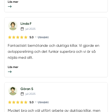
Läs mer
Linda F
juli 2025
•
5.0
Utmärkt
Fantastiskt bemötande och duktiga killar. Vi gjorde en
avloppsrelining och det funkar superbra och vi är så
nöjda med allt.
Läs mer
Göran S
juli 2025
•
5.0
Utmärkt
Mycket bra och väl utfört arbete av duktiga killar, men