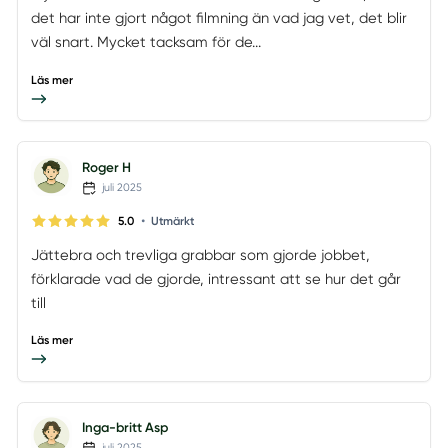
det har inte gjort något filmning än vad jag vet, det blir
väl snart. Mycket tacksam för de...
Läs mer
Roger H
juli 2025
•
5.0
Utmärkt
Jättebra och trevliga grabbar som gjorde jobbet,
förklarade vad de gjorde, intressant att se hur det går
till
Läs mer
Inga-britt Asp
juli 2025