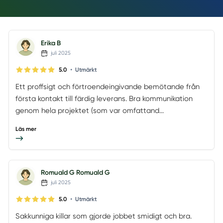
Erika B
juli 2025
•
5.0
Utmärkt
Ett proffsigt och förtroendeingivande bemötande från
första kontakt till färdig leverans. Bra kommunikation
genom hela projektet (som var omfattand...
Läs mer
Romuald G Romuald G
juli 2025
•
5.0
Utmärkt
Sakkunniga killar som gjorde jobbet smidigt och bra.