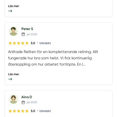
Läs mer
Peter S
juli 2025
•
5.0
Utmärkt
Anlitade Reliten för en kompletterande relining. Allt
fungerade hur bra som helst. Vi fick kontinuerlig
återkoppling om hur arbetet fortlöpte. En l...
Läs mer
Aina D
juli 2025
•
5.0
Utmärkt