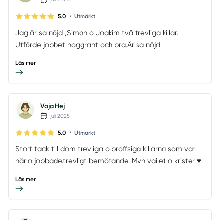
•
5.0
Utmärkt
Jag är så nöjd ,Simon o Joakim två trevliga killar.
Utförde jobbet noggrant och bra.Är så nöjd
Läs mer
Vaja Hej
juli 2025
•
5.0
Utmärkt
Stort tack till dom trevliga o proffsiga killarna som var
här o jobbade.trevligt bemötande. Mvh vailet o krister ♥️
Läs mer