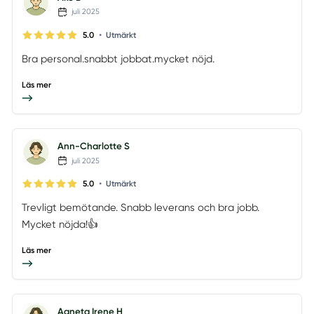
juli 2025
•
5.0
Utmärkt
Bra personal.snabbt jobbat.mycket nöjd.
Läs mer
Ann-Charlotte S
juli 2025
•
5.0
Utmärkt
Trevligt bemötande. Snabb leverans och bra jobb.
Mycket nöjda!👍
Läs mer
Agneta Irene H