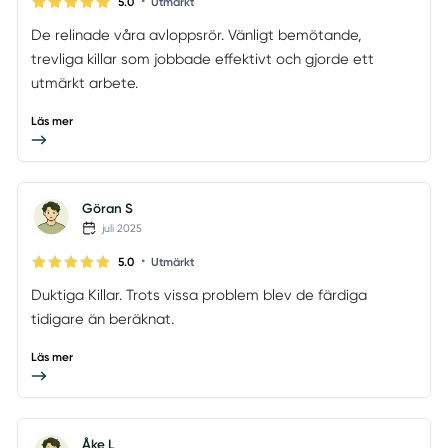
•
5.0
Utmärkt
De relinade våra avloppsrör. Vänligt bemötande,
trevliga killar som jobbade effektivt och gjorde ett
utmärkt arbete.
Läs mer
Göran S
juli 2025
•
5.0
Utmärkt
Duktiga Killar. Trots vissa problem blev de färdiga
tidigare än beräknat.
Läs mer
Åke L