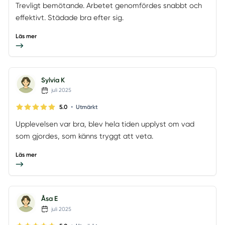
Trevligt bemötande. Arbetet genomfördes snabbt och
effektivt. Städade bra efter sig.
Läs mer
Sylvia K
juli 2025
•
5.0
Utmärkt
Upplevelsen var bra, blev hela tiden upplyst om vad
som gjordes, som känns tryggt att veta.
Läs mer
Åsa E
juli 2025