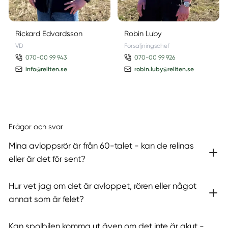
Rickard Edvardsson
Robin Luby
VD
Försäljningschef
070-00 99 943
070-00 99 926
info@reliten.se
robin.luby@reliten.se
Frågor och svar
Mina avloppsrör är från 60-talet - kan de relinas
eller är det för sent?
Hur vet jag om det är avloppet, rören eller något
annat som är felet?
Kan spolbilen komma ut även om det inte är akut -