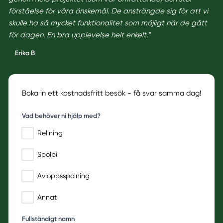
förståelse för våra önskemål. De ansträngde sig för att vi
skulle ha så mycket funktionalitet som möjligt när de gått
för dagen. En bra upplevelse helt enkelt."
Erika B
Boka in ett kostnadsfritt besök - få svar samma dag!
Vad behöver ni hjälp med?
Relining
Spolbil
Avloppsspolning
Annat
Fullständigt namn