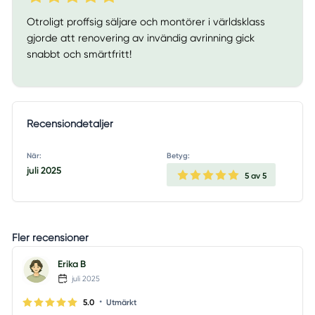
Otroligt proffsig säljare och montörer i världsklass
gjorde att renovering av invändig avrinning gick
snabbt och smärtfritt!
Recensiondetaljer
När:
Betyg:
juli 2025
5
av 5
Fler recensioner
Erika B
juli 2025
•
5.0
Utmärkt